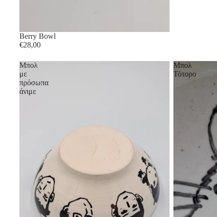
Berry Bowl
€28,00
Μπολ
Μπολ
με
Τότορο
πρόσωπα
άνιμε