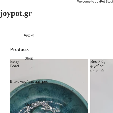
Welcome to JoyPot Stud
joypot.gr
Αρχική
Products
Shop
Berry
Βασιλιάς
Bowl
φιγούρα
σκακιού
Επικοινωνήστε μαζί μας
More