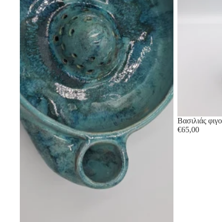
Sold out
Βασιλιάς φιγ
€65,00